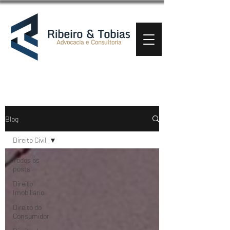
Blog
Direito Civil
Todos os
posts
Direito
Imobiliário
Direito do
Consumidor