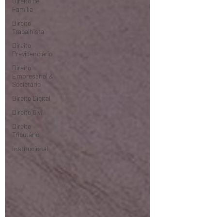
Direito de
Família
Direito
Trabalhista
Direito
Previdenciário
Direito
Empresarial &
Societário
Direito Digital
Direito Civil
Direito
Tributário
Institucional