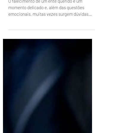
Quando a Pessoa Morre, a
Conta Bancária é Bloqueada?
O falecimento de um ente querido é um
momento delicado e, além das questões
emocionais, muitas vezes surgem dúvidas
sobre como lidar com...