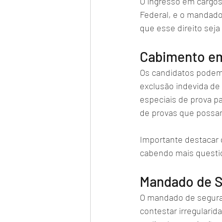
O ingresso em cargos
Federal, e o mandado
que esse direito seja
Cabimento em
Os candidatos podem
exclusão indevida de
especiais de prova pa
de provas que possam
Importante destacar q
cabendo mais questio
Mandado de S
O mandado de seguran
contestar irregulari