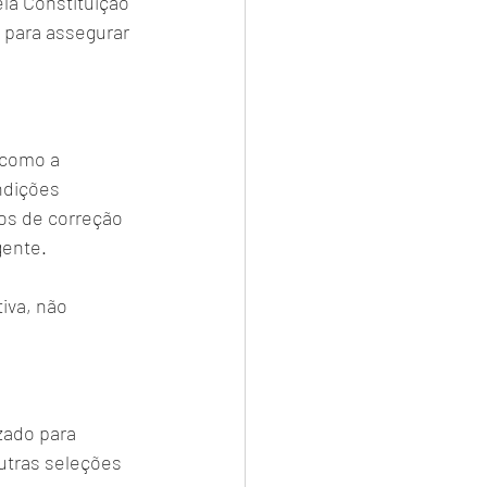
la Constituição 
para assegurar 
 como a 
ndições 
os de correção 
gente.
iva, não 
zado para 
utras seleções 