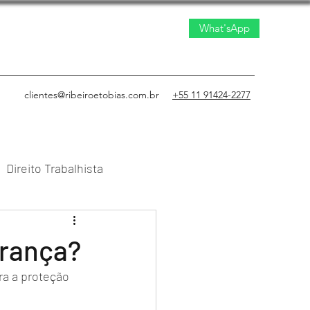
What'sApp
clientes@ribeiroetobias.com.br
+55 11 91424-2277
Direito Trabalhista
to Civil
urança?
a a proteção 