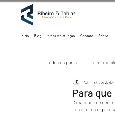
Início
Blog
Áreas de atuação
Contato
Sobre
Todos os posts
Direito Imobil
Direito Previdenciário
Administrador
17 de 
Di
Para que
O mandado de seguran
Direito Tributário
Institu
dos direitos e garanti