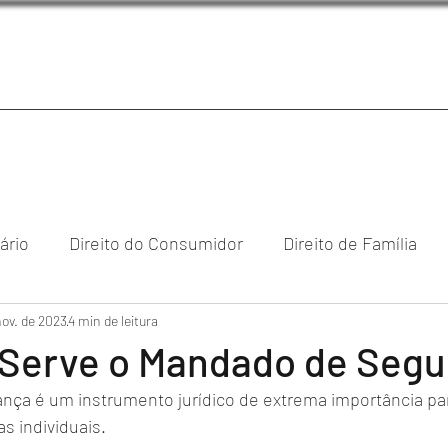
iário
Direito do Consumidor
Direito de Família
nov. de 2023
reito Empresarial & Societário
4 min de leitura
Direito Digital
Direi
 Serve o Mandado de Seg
ça é um instrumento jurídico de extrema importância par
cional
as individuais. 