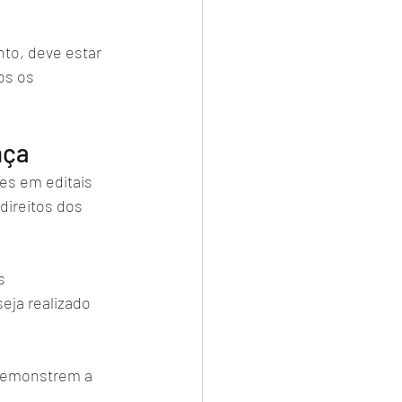
to, deve estar 
os os 
nça
es em editais 
ireitos dos 
s 
eja realizado 
demonstrem a 