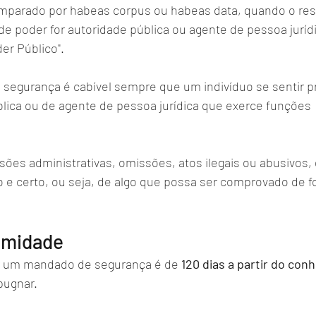
 amparado por habeas corpus ou habeas data, quando o res
de poder for autoridade pública ou agente de pessoa jurídi
er Público".
segurança é cabível sempre que um indivíduo se sentir pr
blica ou de agente de pessoa jurídica que exerce funções 
isões administrativas, omissões, atos ilegais ou abusivos,
ido e certo, ou seja, de algo que possa ser comprovado de f
timidade
r um mandado de segurança é de 
120 dias a partir do co
pugnar. 