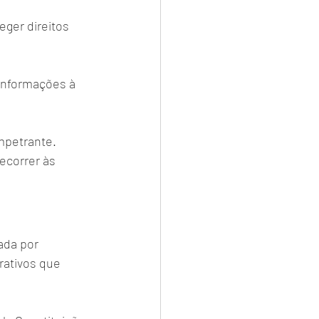
ger direitos 
 informações à 
mpetrante. 
ecorrer às 
da por 
rativos que 