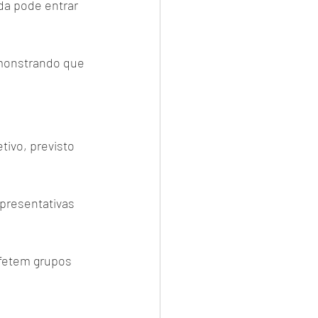
da pode entrar 
emonstrando que 
ivo, previsto 
presentativas 
 
fetem grupos 