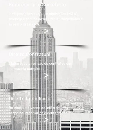
Empresarial e Societário
Incorporações, fusões e aquisições (M&A),
falência e recuperação judicial, sociedades e
assessoria jurídica.
>
Direito Contratual
Elaboração e revisão de contratos com
assessoria completa.
>
Direito Imobiliário
Da compra e venda ao leilão de imóveis,
negócios imobiliários e contencioso.
>