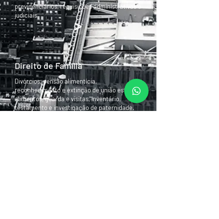
previdenciários, requisições administrativas e
judiciais.
>
Direito de Família
Divórcios, pensão alimentícia,
reconhecimento e extinção de união estável,
alimentos, guarda e visitas, inventário,
testamento e investigação de paternidade.
>
Menu