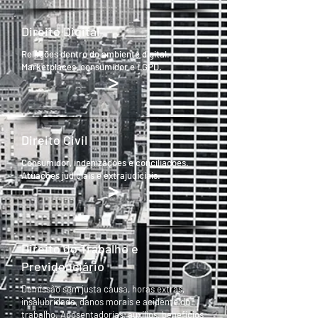
Direito Digital
Relações dentro do ambiente digital.
Marketplaces, consumidor e LGPD.
>
Direito Civil
Consumidor, indenizações e conciliações.
Atuações judiciais e extrajudiciais.
>
Direito do Trabalho e
Previdenciário
Demissão sem justa causa, horas extras,
insalubridade, danos morais e acidente do
trabalho. Aposentadorias, auxílios, benefícios