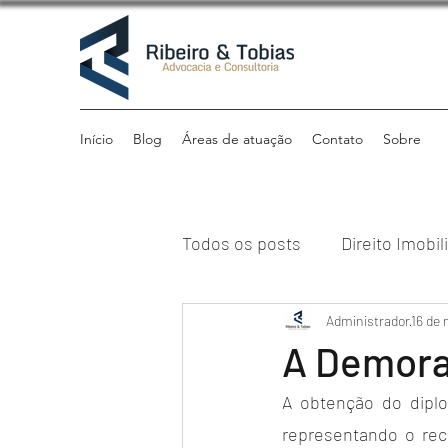
Início
Blog
Áreas de atuação
Contato
Sobre
Todos os posts
Direito Imobil
Direito Previdenciário
Administrador
16 de 
Di
A Demora
A obtenção do dipl
Direito Tributário
Institu
representando o rec