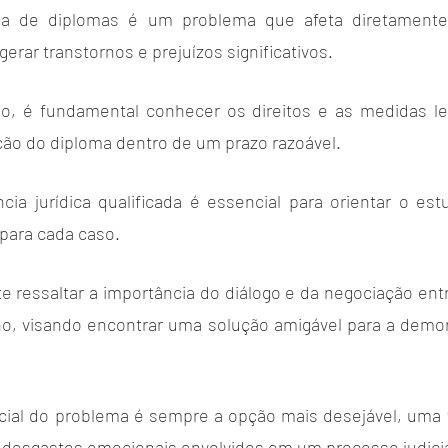
a de diplomas é um problema que afeta diretamente 
rar transtornos e prejuízos significativos. 
o, é fundamental conhecer os direitos e as medidas leg
ção do diploma dentro de um prazo razoável. 
cia jurídica qualificada é essencial para orientar o est
para cada caso.
e ressaltar a importância do diálogo e da negociação entr
ino, visando encontrar uma solução amigável para a demor
icial do problema é sempre a opção mais desejável, uma v
 desgastes emocionais envolvidos em um processo judicia