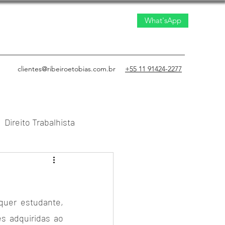
What'sApp
clientes@ribeiroetobias.com.br
+55 11 91424-2277
Direito Trabalhista
to Civil
uer estudante, 
 adquiridas ao 