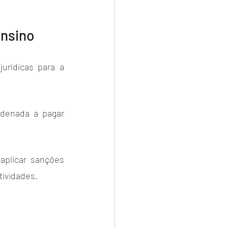
ensino
rídicas para a 
denada a pagar 
plicar sanções 
tividades.