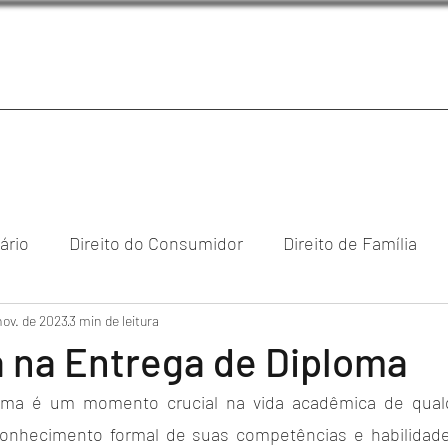
iário
Direito do Consumidor
Direito de Família
nov. de 2023
reito Empresarial & Societário
3 min de leitura
Direito Digital
Direi
 na Entrega de Diploma
oma é um momento crucial na vida acadêmica de qualq
cional
onhecimento formal de suas competências e habilidades