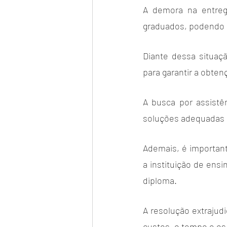
A demora na entreg
graduados, podendo ge
Diante dessa situaçã
para garantir a obten
A busca por assistên
soluções adequadas 
Ademais, é important
a instituição de ens
diploma. 
A resolução extrajud
custos, o tempo e os