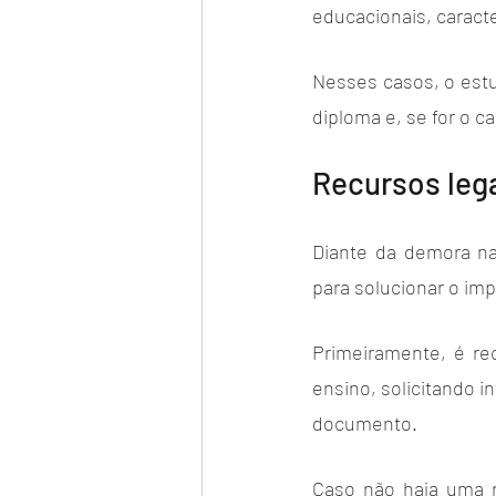
educacionais, caract
Nesses casos, o estu
diploma e, se for o c
Recursos lega
Diante da demora na
para solucionar o imp
Primeiramente, é re
ensino, solicitando 
documento. 
Caso não haja uma re