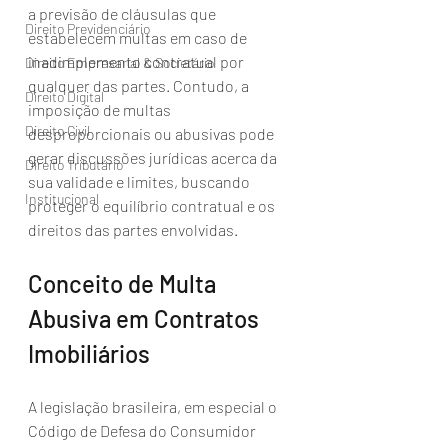
a previsão de cláusulas que 
Direito Previdenciário
estabelecem multas em caso de 
inadimplemento contratual por 
Direito Empresarial & Societário
qualquer das partes. Contudo, a 
Direito Digital
imposição de multas 
Direito Civil
desproporcionais ou abusivas pode 
gerar discussões jurídicas acerca da 
Direito Tributário
sua validade e limites, buscando 
Institucional
proteger o equilíbrio contratual e os 
direitos das partes envolvidas.
Conceito de Multa 
Abusiva em Contratos 
Imobiliários
A legislação brasileira, em especial o 
Código de Defesa do Consumidor 