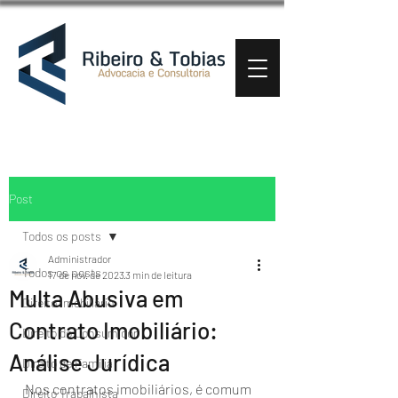
Post
Todos os posts
Administrador
Todos os posts
17 de nov. de 2023
3 min de leitura
Multa Abusiva em
Direito Imobiliário
Contrato Imobiliário:
Direito do Consumidor
Análise Jurídica
Direito de Família
Nos contratos imobiliários, é comum 
Direito Trabalhista