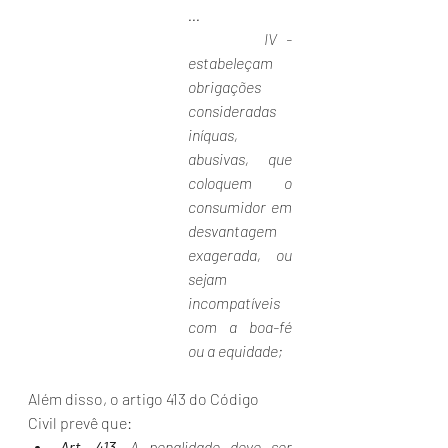
...
        IV - 
estabeleçam 
obrigações 
consideradas 
iníquas, 
abusivas, que 
coloquem o 
consumidor em 
desvantagem 
exagerada, ou 
sejam 
incompatíveis 
com a boa-fé 
ou a equidade;
Além disso, o artigo 413 do Código 
Civil prevê que:
Art. 413.
 A penalidade deve ser 