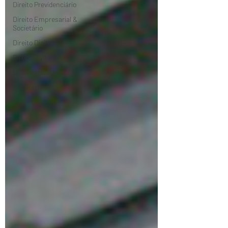
Direito Previdenciário
Direito Empresarial &
Societário
Direito Digital
Direito Civil
Direito Tributário
Institucional