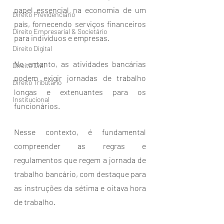
papel essencial na economia de um 
Direito Previdenciário
país, fornecendo serviços financeiros 
Direito Empresarial & Societário
para indivíduos e empresas. 
Direito Digital
No entanto, as atividades bancárias 
Direito Civil
podem exigir jornadas de trabalho 
Direito Tributário
longas e extenuantes para os 
Institucional
funcionários. 
Nesse contexto, é fundamental 
compreender as regras e 
regulamentos que regem a jornada de 
trabalho bancário, com destaque para 
as instruções da sétima e oitava hora 
de trabalho.