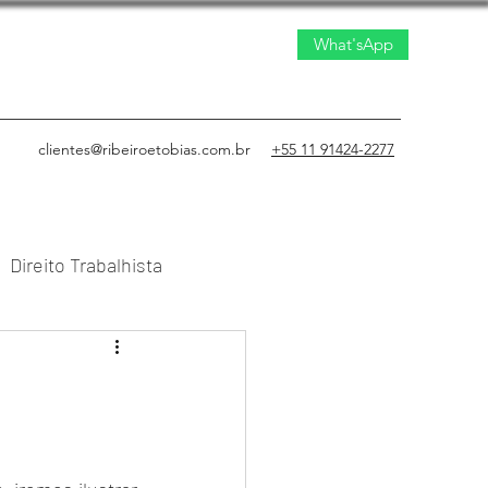
What'sApp
clientes@ribeiroetobias.com.br
+55 11 91424-2277
Direito Trabalhista
to Civil