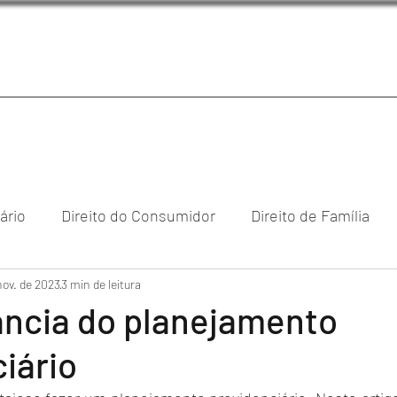
iário
Direito do Consumidor
Direito de Família
nov. de 2023
reito Empresarial & Societário
3 min de leitura
Direito Digital
Direi
ância do planejamento
iário
cional