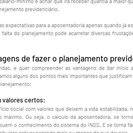
alário-mínimo e achar que irá receber quantia a maior que
anejamento previdenciário.  
as expectativas para a aposentadoria apenas quando já es
a falta do planejamento pode acarretar diversas frustaçõ
agens de fazer o planejamento previd
idas, e quer compreender as vantagens de dar início a
camos alguns dos pontos mais importantes que justificam 
planejamento: 
 valores certos:
ício social com valores que deixem a vida estabilizada, n
to máximo. Ou seja, o cálculo da aposentadora, se torn
uem o conhecimento do sistema do INSS. E se torna fácil
ribuinte estiver pagando mais ou menos do que deveria. 