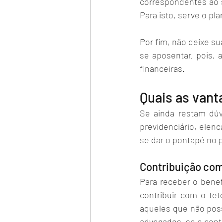
correspondentes ao s
Para isto, serve o pl
Por fim, não deixe su
se aposentar, pois, 
financeiras. 
Quais as vant
Se ainda restam dúv
previdenciário, elen
se dar o pontapé no 
Contribuição com
Para receber o benef
contribuir com o te
aqueles que não poss
advogados, se o cont