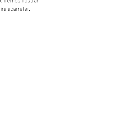
 iremos ilustrar 
rá acarretar. 