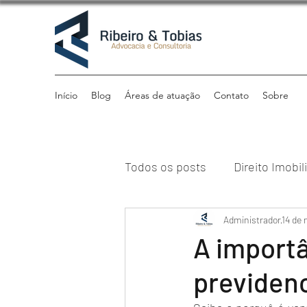
Início
Blog
Áreas de atuação
Contato
Sobre
Todos os posts
Direito Imobil
Direito Previdenciário
Administrador
14 de 
Di
A import
previdenc
Direito Tributário
Institu