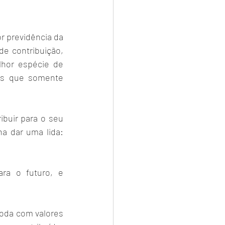
 previdência da 
de contribuição, 
lhor espécie de 
es que somente 
buir para o seu 
conhecimento. Também já abordamos os tipos de aposentadoria, vale a pena dar uma lida: 
ra o futuro, e 
toda com valores 