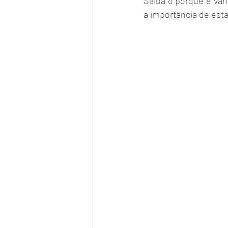
Saiba o porquê é vant
a importância de esta