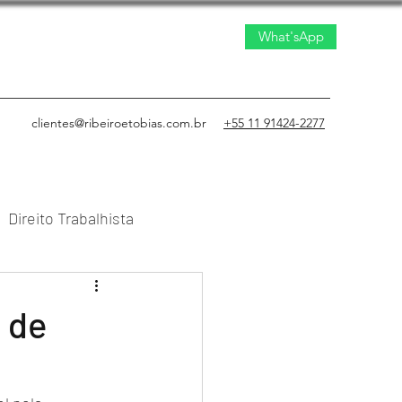
What'sApp
clientes@ribeiroetobias.com.br
+55 11 91424-2277
Direito Trabalhista
to Civil
o de