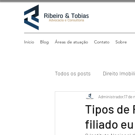
Início
Blog
Áreas de atuação
Contato
Sobre
Todos os posts
Direito Imobil
Direito Previdenciário
Administrador
17 de 
Di
Tipos de 
filiado e
Direito Tributário
Institu