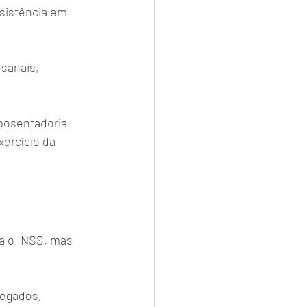
sistência em 
sanais, 
posentadoria 
ercício da 
a o INSS, mas 
egados, 