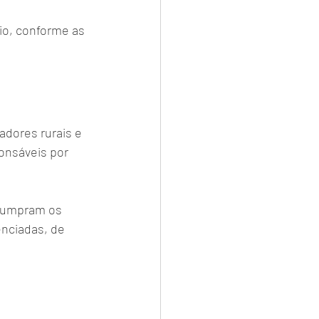
io, conforme as 
adores rurais e 
onsáveis por 
 cumpram os 
enciadas, de 