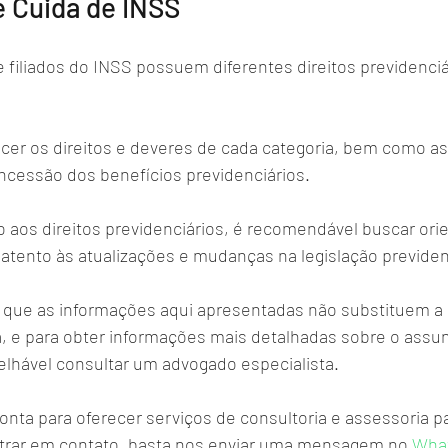
 Cuida de INSS
e filiados do INSS possuem diferentes direitos previdenciá
er os direitos e deveres de cada categoria, bem como as
ncessão dos benefícios previdenciários. 
o aos direitos previdenciários, é recomendável buscar orie
 atento às atualizações e mudanças na legislação previden
 que as informações aqui apresentadas não substituem a 
a, e para obter informações mais detalhadas sobre o assun
elhável consultar um advogado especialista. 
nta para oferecer serviços de consultoria e assessoria pa
entrar em contato, basta nos enviar uma mensagem no 
What