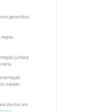
rios garantidos 
 regras 
ntação jurídica 
ciária.
orientação 
to tratado 
ra clientes em 
'sApp
. 