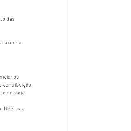
to das 
sua renda.
nciários 
 contribuição, 
videnciária. 
o INSS e ao 