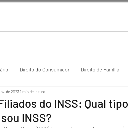
iário
Direito do Consumidor
Direito de Família
nov. de 2023
reito Empresarial & Societário
2 min de leitura
Direito Digital
Direi
Filiados do INSS: Qual tip
u sou INSS?
cional