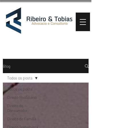
Blog
Todos os posts
Todos os posts
Direito Imobiliário
Direito do
Consumidor
Direito de Família
Direito Trabalhista