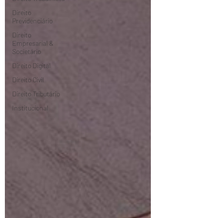
Direito
Previdenciário
Direito
Empresarial &
Societário
Direito Digital
Direito Civil
Direito Tributário
Institucional