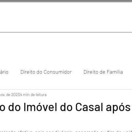
iário
Direito do Consumidor
Direito de Família
nov. de 2023
reito Empresarial & Societário
4 min de leitura
Direito Digital
Direi
 do Imóvel do Casal após
cional