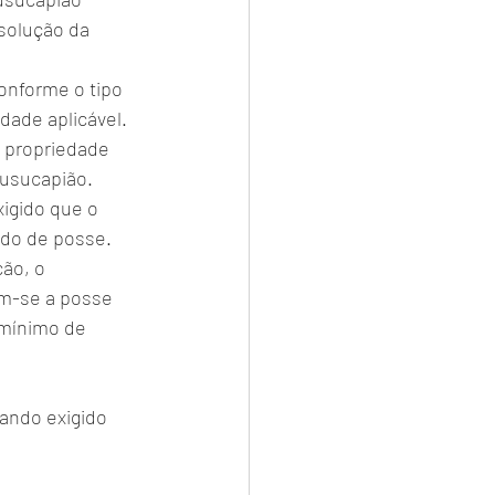
solução da 
onforme o tipo 
dade aplicável.
a propriedade 
 usucapião.
igido que o 
odo de posse.
ão, o 
am-se a posse 
 mínimo de 
ando exigido 