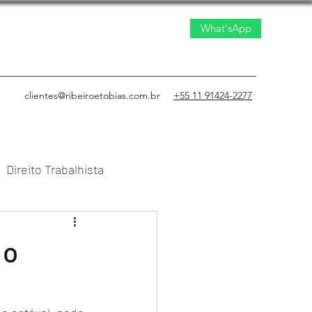
What'sApp
clientes@ribeiroetobias.com.br
+55 11 91424-2277
Direito Trabalhista
to Civil
 o