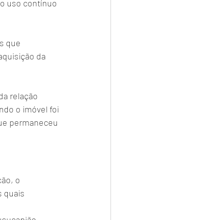
o uso contínuo 
s que 
quisição da 
da relação 
do o imóvel foi 
 que permaneceu 
ão, o 
 quais 
ucapião      