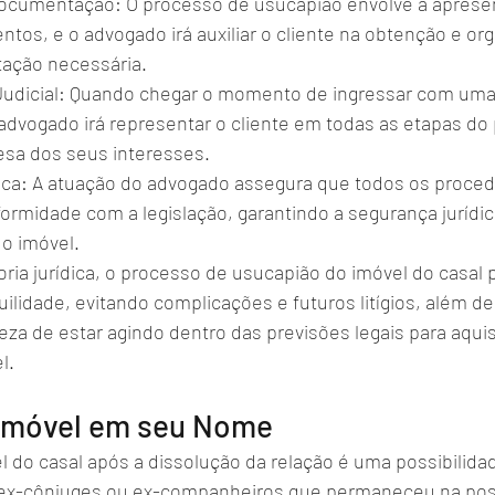
ocumentação: O processo de usucapião envolve a aprese
tos, e o advogado irá auxiliar o cliente na obtenção e or
ação necessária.
udicial: Quando chegar o momento de ingressar com uma a
advogado irá representar o cliente em todas as etapas do
esa dos seus interesses.
ica: A atuação do advogado assegura que todos os proce
rmidade com a legislação, garantindo a segurança jurídic
o imóvel.
ria jurídica, o processo de usucapião do imóvel do casal 
lidade, evitando complicações e futuros litígios, além de
eza de estar agindo dentro das previsões legais para aquis
l.
Imóvel em seu Nome
l do casal após a dissolução da relação é uma possibilida
ex-cônjuges ou ex-companheiros que permaneceu na pos