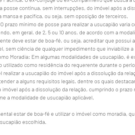
 posse contínua, sem interrupções, do imóvel após a dis
a mansa e pacífica, ou seja, sem oposição de terceiros.
O prazo mínimo de posse para realizar a usucapião varia c
ndo, em geral, de 2, 5 ou 10 anos, de acordo com a modali
ente deve estar de boa-fé, ou seja, acreditar que possui 
el, sem ciência de qualquer impedimento que inviabilize a
omo Moradia: Em algumas modalidades de usucapião, é ex
o utilizado como residência do requerente durante o perí
l realizar a usucapião do imóvel após a dissolução da relaç
tender a alguns requisitos legais, dentre os quais destac
do imóvel após a dissolução da relação, cumprindo o prazo
me a modalidade de usucapião aplicável. 
ntal estar de boa-fé e utilizar o imóvel como moradia, qu
sucapião escolhida.