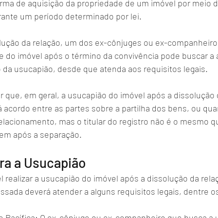
rma de aquisição da propriedade de um imóvel por meio d
rante um período determinado por lei. 
lução da relação, um dos ex-cônjuges ou ex-companheiro
do imóvel após o término da convivência pode buscar a a
 da usucapião, desde que atenda aos requisitos legais.
r que, em geral, a usucapião do imóvel após a dissolução 
acordo entre as partes sobre a partilha dos bens, ou quan
relacionamento, mas o titular do registro não é o mesmo
bem após a separação.
ra a Usucapião
l realizar a usucapião do imóvel após a dissolução da relaç
ssada deverá atender a alguns requisitos legais, dentre os
 Pacífica: O ex-cônjuge ou ex-companheiro que busca a us