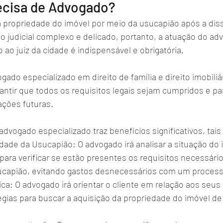
ecisa de Advogado?
a propriedade do imóvel por meio da usucapião após a dis
o judicial complexo e delicado, portanto, a atuação do ad
ao juiz da cidade é indispensável e obrigatória. 
ado especializado em direito de família e direito imobiliár
ntir que todos os requisitos legais sejam cumpridos e par
ções futuras.
dvogado especializado traz benefícios significativos, tai
lidade da Usucapião: O advogado irá analisar a situação do 
 para verificar se estão presentes os requisitos necessário
ucapião, evitando gastos desnecessários com um processo
ca: O advogado irá orientar o cliente em relação aos seus d
gias para buscar a aquisição da propriedade do imóvel de 