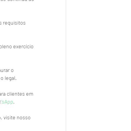
 requisitos 
pleno exercício 
urar o 
o legal.
ra clientes em 
'sApp
. 
, visite nosso 