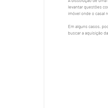
A dissolução de uma r
levantar questões co
imóvel onde o casal r
Em alguns casos, pod
buscar a aquisição d