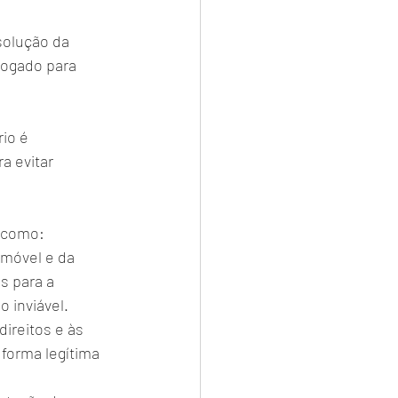
solução da 
vogado para 
io é 
a evitar 
s como:
imóvel e da 
s para a 
 inviável.
ireitos e às 
forma legítima 