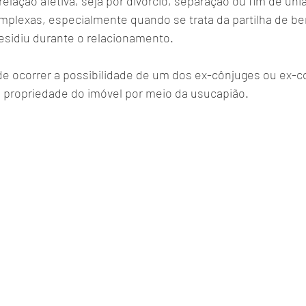
elação afetiva, seja por divórcio, separação ou fim de uni
mplexas, especialmente quando se trata da partilha de ben
esidiu durante o relacionamento. 
e ocorrer a possibilidade de um dos ex-cônjuges ou ex-
a propriedade do imóvel por meio da usucapião. 