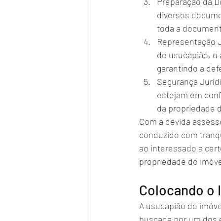
Preparação da D
diversos documen
toda a document
Representação J
de usucapião, o 
garantindo a def
Segurança Juríd
estejam em confo
da propriedade d
Com a devida assesso
conduzido com tranqui
ao interessado a cert
propriedade do imóve
Colocando o 
A usucapião do imóve
buscada por um dos 