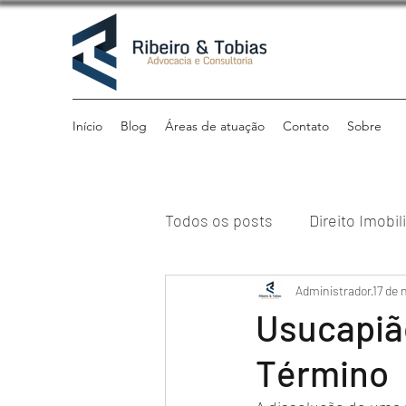
Início
Blog
Áreas de atuação
Contato
Sobre
Todos os posts
Direito Imobil
Direito Previdenciário
Administrador
17 de 
Di
Usucapião
Término
Direito Tributário
Institu