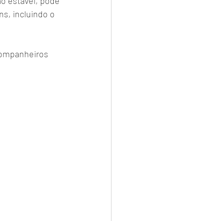
ão estável, pode 
s, incluindo o 
companheiros 