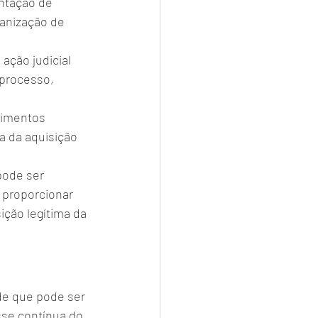
ntação de 
ganização de 
ção judicial 
 processo, 
dimentos 
a da aquisição 
pode ser 
 proporcionar 
ição legítima da 
de que pode ser 
se contínua do 