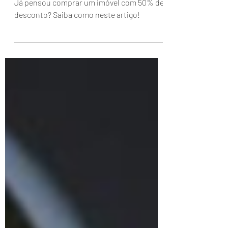
Já pensou comprar um imóvel com 50% de
desconto? Saiba como neste artigo!