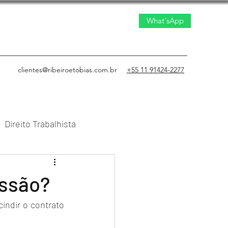
What'sApp
clientes@ribeiroetobias.com.br
+55 11 91424-2277
Direito Trabalhista
to Civil
issão?
dir o contrato 