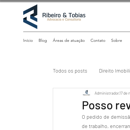
Início
Blog
Áreas de atuação
Contato
Sobre
Todos os posts
Direito Imobil
Direito Previdenciário
Administrador
17 de 
Di
Posso re
O pedido de demissã
Direito Tributário
Institu
de trabalho, encerra