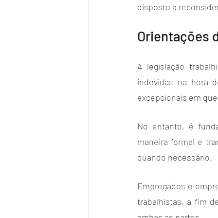
disposto a reconsider
Orientações d
A legislação traba
indevidas na hora d
excepcionais em que 
No entanto, é funda
maneira formal e tr
quando necessário.
Empregados e empreg
trabalhistas, a fim d
ambas as partes. 