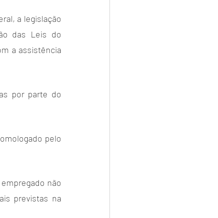
al, a legislação 
ão das Leis do 
m a assistência 
s por parte do 
homologado pelo 
o empregado não 
is previstas na 