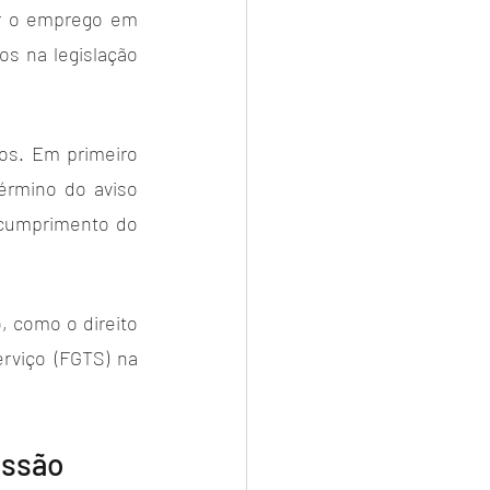
r o emprego em 
s na legislação 
os. Em primeiro 
érmino do aviso 
cumprimento do 
, como o direito 
viço (FGTS) na 
issão