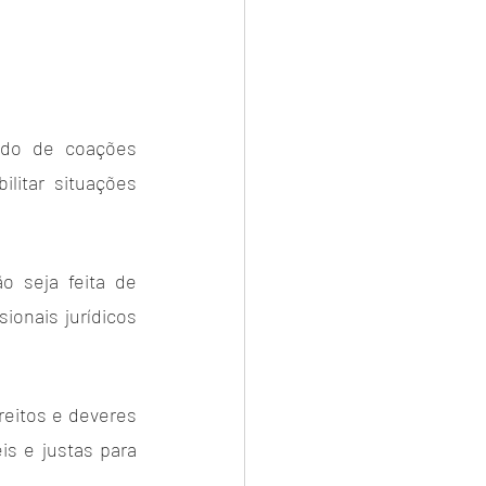
ado de coações 
itar situações 
 seja feita de 
nais jurídicos 
itos e deveres 
is e justas para 