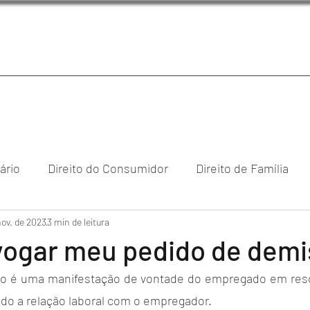
iário
Direito do Consumidor
Direito de Família
nov. de 2023
reito Empresarial & Societário
3 min de leitura
Direito Digital
Direi
vogar meu pedido de dem
o é uma manifestação de vontade do empregado em rescin
cional
ndo a relação laboral com o empregador. 