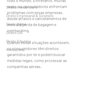
todo o mundo. Entretanto, muitas 
vezes, os consumidores enfrentam 
Direito Previdenciário
problemas com essas empresas, 
Direito Empresarial & Societário
desde atrasos e cancelamentos de 
Direito Digital
voos até perda de bagagem e 
overbooking. 
Direito Civil
Direito Tributário
Quando essas situações acontecem, 
os consumidores têm direitos 
Institucional
garantidos por lei e podem buscar 
medidas legais, como processar as 
companhias aéreas.