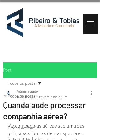
Post
Todos os posts
Administrador
Todos os posts
16 de nov. de 2023
2 min de leitura
Quando pode processar
Direito Imobiliário
companhia aérea?
Direito do Consumidor
As companhias aéreas são uma das 
Direito de Família
principais formas de transporte em 
Direito Trabalhista