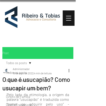
Post
Todos os posts
Administrador
Todos os posts
19 de ago. de 2022
4 min de leitura
O que é usucapião? Como
Direito Imobiliário
usucapir um bem?
Direito do Consumidor
Pelo lado da etimologia, a origem da 
Direito de Família
palavra “usucapião” é traduzida como 
“tomar ou adquirir pelo uso” - 
Direito Trabalhista