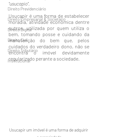
“usucapio”.
Direito Previdenciário
Usucapir é uma forma de estabelecer 
Direito Empresarial & Societário
moradia, atividade econômica dentre 
outros, utilizada por quem utiliza o 
Direito Digital
bem, tomando posse e cuidando da 
Direito Civil
manutenção do bem que, pelos 
cuidados do verdadeiro dono, não se 
Direito Tributário
encontra o imóvel devidamente 
regularizado perante a sociedade.
Institucional
Usucapir um imóvel é uma forma de adquirir 