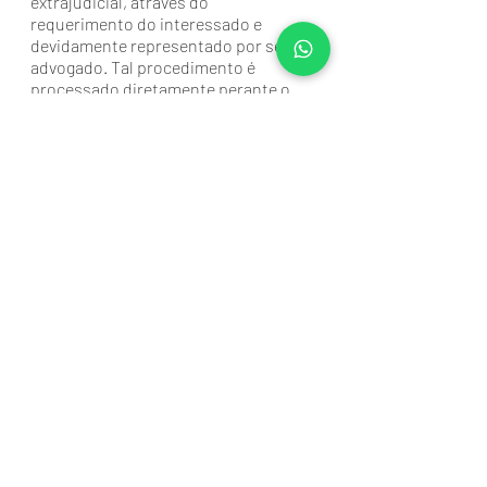
extrajudicial, através do 
requerimento do interessado e 
devidamente representado por seu 
advogado. Tal procedimento é 
processado diretamente perante o 
cartório do registro de imóveis da 
comarca em que estiver situado o 
imóvel sendo usucapido.
CONSULTORIA 
ESPECIALIZADA
Nós da 
Ribeiro & Tobias Advocacia e 
Consultoria
 contamos com uma 
equipe especializada, pronta para te 
atender e tirar todas as suas dúvidas, 
entre em contato por nossas redes 
sociais @ribeiroetobiasadvogados ou 
caso precise você pode falar conosco 
pelo 
What'sApp
, temos um time de 