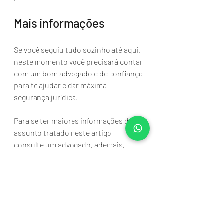
Mais informações
Se você seguiu tudo sozinho até aqui, 
neste momento você precisará contar 
com um bom advogado e de confiança 
para te ajudar e dar máxima 
segurança jurídica.
Para se ter maiores informações do 
assunto tratado neste artigo 
consulte um advogado, ademais, 
temos uma equipe estruturada para 
te ajudar.
Prestamos consultoria e assessoria 
para clientes do Brasil inteiro, entre 
em contato por nosso
What'sApp
, e 