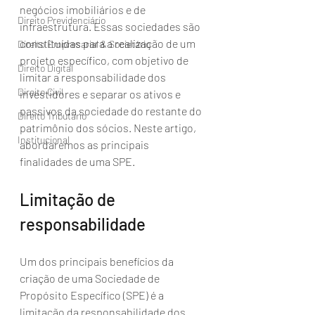
negócios imobiliários e de 
Direito Previdenciário
infraestrutura. Essas sociedades são 
constituídas para a realização de um 
Direito Empresarial & Societário
projeto específico, com objetivo de 
Direito Digital
limitar a responsabilidade dos 
Direito Civil
investidores e separar os ativos e 
passivos da sociedade do restante do 
Direito Tributário
patrimônio dos sócios. Neste artigo, 
Institucional
abordaremos as principais 
finalidades de uma SPE.
Limitação de 
responsabilidade
Um dos principais benefícios da 
criação de uma Sociedade de 
Propósito Específico (SPE) é a 
limitação da responsabilidade dos 