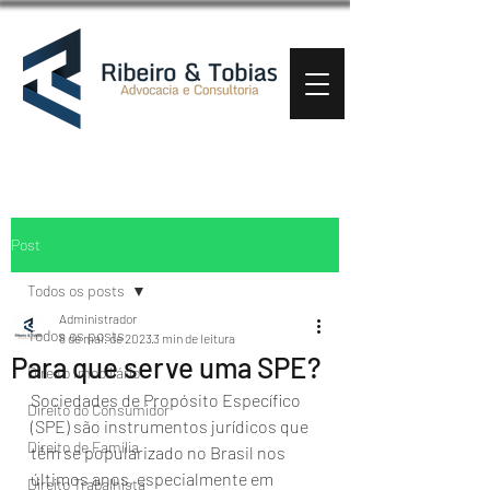
Post
Todos os posts
Administrador
Todos os posts
8 de mai. de 2023
3 min de leitura
Para que serve uma SPE?
Direito Imobiliário
Sociedades de Propósito Específico 
Direito do Consumidor
(SPE) são instrumentos jurídicos que 
Direito de Família
têm se popularizado no Brasil nos 
últimos anos, especialmente em 
Direito Trabalhista