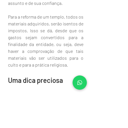
assunto e de sua confiança. 
Para a reforma de um templo, todos os 
materiais adquiridos, serão isentos de 
impostos. Isso se dá, desde que os 
gastos sejam convertidos para a 
finalidade da entidade, ou seja, deve 
haver a comprovação de que tais 
materiais vão ser utilizados para o 
culto e para a prática religiosa. 
Uma dica preciosa
Para todo caso, se você tenha seguido 
tudo sozinho até aqui, neste 
momento você precisará contar com 
um bom advogado e de confiança para 
te representar judicial ou 