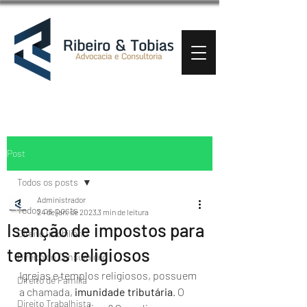
Post
Todos os posts
Administrador
Todos os posts
24 de jan. de 2023
3 min de leitura
Isenção de impostos para
Direito Imobiliário
templos religiosos
Direito do Consumidor
Igrejas e templos religiosos, possuem 
Direito de Família
a chamada, 
imunidade tributária
. O 
Direito Trabalhista