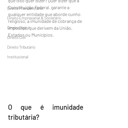
que isso quer dizer? Quer dizer que a 
Constituição Federal, garante a 
Direito Previdenciário
qualquer entidade que aborde cunho 
Direito Empresarial & Societário
religioso, a imunidade de cobrança de 
Direito Digital
impostos, que derivem da União, 
Estados ou Municípios. 
Direito Civil
Direito Tributário
Institucional
O que é imunidade 
tributária?