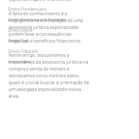
Direito Previdenciário
A falta de conhecimento e a 
Direito Empresarial & Societário
negligência na contratação de uma 
assessoria jurídica especializada 
Direito Digital
podem levar a consequências 
negativas e benefícios financeiros. 
Direito Civil
Direito Tributário
Neste artigo, discutiremos a 
importância da assessoria jurídica na 
Institucional
compra e venda de imóveis e 
destacamos cinco motivos pelos 
quais é crucial buscar a orientação de 
um advogado especializado nessa 
área.