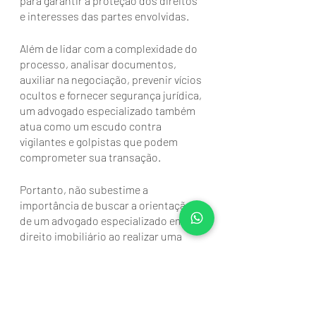
para garantir a proteção dos direitos 
e interesses das partes envolvidas. 
Além de lidar com a complexidade do 
processo, analisar documentos, 
auxiliar na negociação, prevenir vícios 
ocultos e fornecer segurança jurídica, 
um advogado especializado também 
atua como um escudo contra 
vigilantes e golpistas que podem 
comprometer sua transação.
Portanto, não subestime a 
importância de buscar a orientação 
de um advogado especializado em 
direito imobiliário ao realizar uma 
compra ou venda de imóvel. 
Ao fazê-lo, você estará protegendo-se 
de possíveis riscos e assegurando 
que todos os aspectos legais sejam 