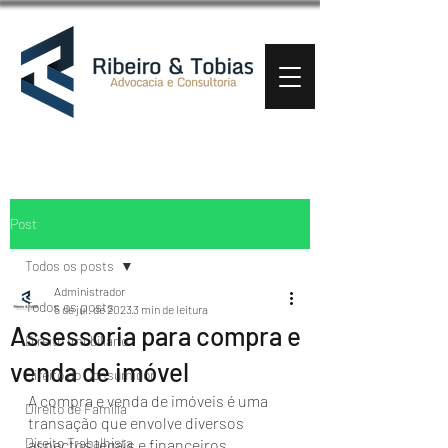
Post
Todos os posts
Administrador
Todos os posts
5 de jul. de 2023
3 min de leitura
Assessoria para compra e
Direito Imobiliário
venda de imóvel
Direito do Consumidor
A compra e venda de imóveis é uma 
Direito de Família
transação que envolve diversos 
Direito Trabalhista
aspectos legais e financeiros. 