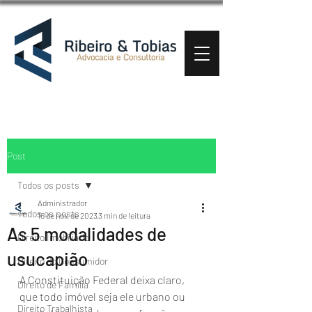
Post
Todos os posts
Administrador
Todos os posts
16 de nov. de 2023
3 min de leitura
As 5 modalidades de
Direito Imobiliário
usucapião
Direito do Consumidor
A Constituição Federal deixa claro, 
Direito de Família
que todo imóvel seja ele urbano ou 
Direito Trabalhista