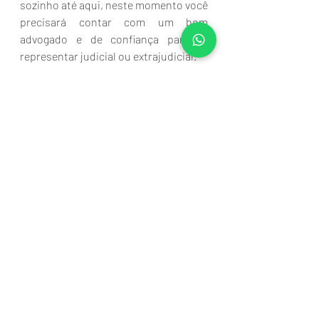
sozinho até aqui, neste momento você 
precisará contar com um bom 
advogado e de confiança para te 
representar judicial ou extrajudicial.
Prestamos consultoria e assessoria 
para clientes do Brasil inteiro, entre 
em contato por nosso
What'sApp
,
 e 
ainda caso tenha dúvida sobre outros 
assuntos visite nosso
Blog
, lá 
abordamos uma infinidade de temas. 
Direito Imobiliário
Posts recentes
Ver tudo