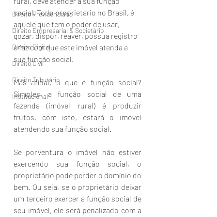
rural, deve atender a sua função 
social. Todo proprietário no Brasil, é 
Direito Previdenciário
aquele que tem o poder de usar, 
Direito Empresarial & Societário
gozar, dispor, reaver, possua registro 
Direito Digital
e faz com que este imóvel atenda a 
sua função social. 
Direito Civil
Direito Tributário
Mas afinal, o que é função social? 
Simples, a função social de uma 
Institucional
fazenda (imóvel rural) é produzir 
frutos, com isto, estará o imóvel 
atendendo sua função social. 
Se porventura o imóvel não estiver 
exercendo sua função social, o 
proprietário pode perder o domínio do 
bem. Ou seja, se o proprietário deixar 
um terceiro exercer a função social de 
seu imóvel, ele será penalizado com a 