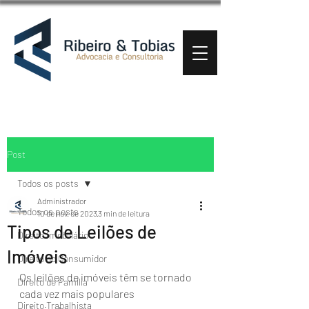
Post
Todos os posts
Administrador
Todos os posts
10 de nov. de 2023
3 min de leitura
Tipos de Leilões de
Direito Imobiliário
Imóveis
Direito do Consumidor
Os leilões de imóveis têm se tornado 
Direito de Família
cada vez mais populares 
Direito Trabalhista