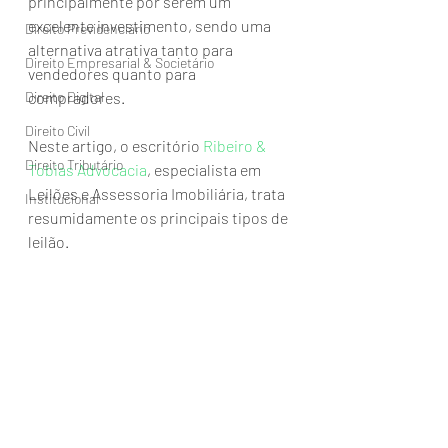
principalmente por serem um 
excelente investimento, sendo uma 
Direito Previdenciário
alternativa atrativa tanto para 
Direito Empresarial & Societário
vendedores quanto para 
Direito Digital
compradores. 
Direito Civil
Neste artigo, o escritório 
Ribeiro & 
Direito Tributário
Tobias Advocacia
, especialista em 
Leilões e Assessoria Imobiliária, trata 
Institucional
resumidamente os principais tipos de 
leilão. 