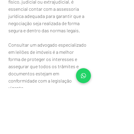
físico, judicial ou extrajudicial, é 
essencial contar com a assessoria 
jurídica adequada para garantir que a 
negociação seja realizada de forma 
segura e dentro das normas legais.
Consultar um advogado especializado 
em leilões de imóveis é a melhor 
forma de proteger os interesses e 
assegurar que todos os trâmites e 
documentos estejam em 
conformidade com a legislação 
vigente. 
Dessa forma, os interessados 
poderão participar dessas 
negociações com tranquilidade, 
sabendo que estão amparados por 
profissionais experientes e 