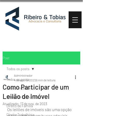
Post
Todos os posts
Administrador
Todos os posts
4 de ago. de 2023
6 min de leitura
Como Participar de um
Direito Imobiliário
Leilão de Imóvel
Direito do Consumidor
Atualizado:
17 de nov. de 2023
Direito de Família
Os leilões de imóveis são uma opção 
Direito Trabalhista
atrativa para quem busca adquirir 