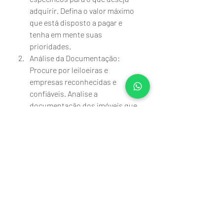
adquirir. Defina o valor máximo 
que está disposto a pagar e 
tenha em mente suas 
prioridades.
Análise da Documentação: 
Procure por leiloeiras e 
empresas reconhecidas e      
confiáveis. Analise a 
documentação dos imóveis que 
lhe interessam e, se necessário, 
consulte um advogado 
especializado para verificar a 
segurança em arrematar o bem.
Limite Financeiro: Estabeleça 
um limite financeiro para os 
lances e evite ultrapassá-lo 
durante a disputa. É importante 
ter controle emocional e não se 