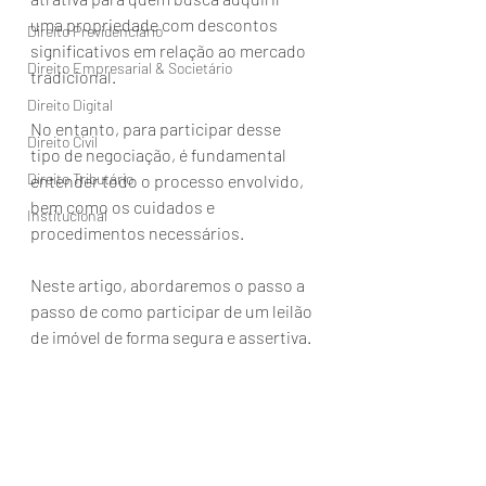
uma propriedade com descontos 
Direito Previdenciário
significativos em relação ao mercado 
Direito Empresarial & Societário
tradicional. 
Direito Digital
No entanto, para participar desse 
Direito Civil
tipo de negociação, é fundamental 
Direito Tributário
entender todo o processo envolvido, 
bem como os cuidados e 
Institucional
procedimentos necessários. 
Neste artigo, abordaremos o passo a 
passo de como participar de um leilão 
de imóvel de forma segura e assertiva.