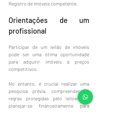
Registro de Imóveis competente.
Orientações de um 
profissional
Participar de um leilão de imóveis 
pode ser uma ótima oportunidade 
para adquirir imóveis a preços 
competitivos. 
No entanto, é crucial realizar uma 
pesquisa prévia, compreender as 
regras protegidas pelo leiloeiro e 
planejar-se financeiramente para 
evitar a sobrevivência. Seguindo os 
passos mencionados neste artigo, 
você estará preparado para participar 
de um leilão de imóveis de forma 