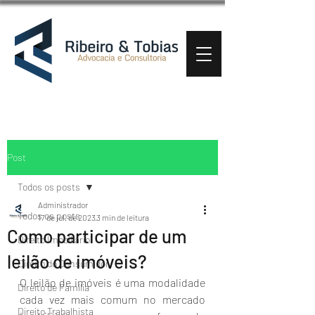
Post
Todos os posts
Administrador
Todos os posts
17 de jul. de 2023
3 min de leitura
Como participar de um
Direito Imobiliário
leilão de imóveis?
Direito do Consumidor
O leilão de imóveis é uma modalidade 
Direito de Família
cada vez mais comum no mercado 
Direito Trabalhista