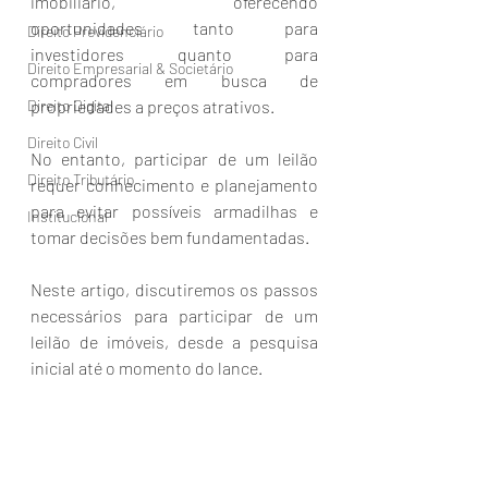
imobiliário, oferecendo 
oportunidades tanto para 
Direito Previdenciário
investidores quanto para 
Direito Empresarial & Societário
compradores em busca de 
Direito Digital
propriedades a preços atrativos. 
Direito Civil
No entanto, participar de um leilão 
Direito Tributário
requer conhecimento e planejamento 
para evitar possíveis armadilhas e 
Institucional
tomar decisões bem fundamentadas. 
Neste artigo, discutiremos os passos 
necessários para participar de um 
leilão de imóveis, desde a pesquisa 
inicial até o momento do lance.