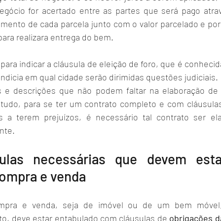
gócio for acertado entre as partes que será pago atrav
amento de cada parcela junto com o valor parcelado e por 
ara realizara entrega do bem. 
 para indicar a cláusula de eleição de foro, que é conheci
ndicia em qual cidade serão dirimidas questões judiciais. 
 e descrições que não podem faltar na elaboração de 
udo, para se ter um contrato completo e com cláusulas 
 a terem prejuízos, é necessário tal contrato ser el
nte. 
sulas necessárias que devem est
compra e venda
mpra e venda, seja de imóvel ou de um bem móvel,
sto, deve estar entabulado com cláusulas de 
obrigações d