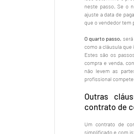
neste passo. Se o ne
ajuste a data de pag
que o vendedor tem p
O quarto passo, 
será
como a cláusula que i
Estes são os passos
compra e venda, cont
não levem as partes
profissional compete
Outras cláu
contrato de 
Um contrato de co
simplificado e com i