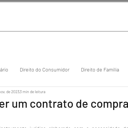
iário
Direito do Consumidor
Direito de Família
nov. de 2023
reito Empresarial & Societário
3 min de leitura
Direito Digital
Direi
er um contrato de compra
cional