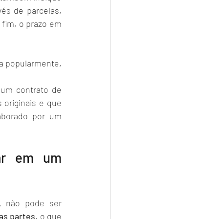
és de parcelas, 
fim, o prazo em 
da popularmente, 
 
um contrato de 
originais e que 
aborado por um 
ar em um 
 não pode ser 
as partes
, o que 