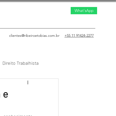
What'sApp
clientes@ribeiroetobias.com.br
+55 11 91424-2277
Direito Trabalhista
to Civil
 e