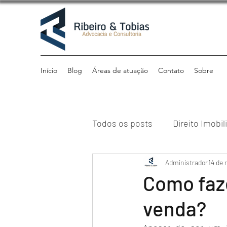
Início
Blog
Áreas de atuação
Contato
Sobre
Todos os posts
Direito Imobil
Direito Previdenciário
Administrador
14 de 
Di
Como faz
venda?
Direito Tributário
Institu