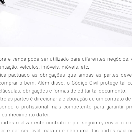
a e venda pode ser utilizado para diferentes negócios,
ntação, veículos, imóveis, móveis, etc. 
ica pactuado as obrigações que ambas as partes devem
omprar o bem. Além disso, o Código Civil protege tal con
 cláusulas, obrigações e formas de editar tal documento. 
re as partes é direcionar a elaboração de um contrato de
endo o profissional mais competente para garantir pro
 conhecimento da lei. 
rtes realizar este contrato e por seguinte, enviar o cont
sar e dar seu aval, para que nenhuma das partes saia p