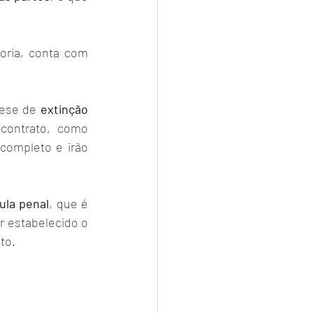
oria, conta com 
tese de 
extinção 
ontrato, como 
ompleto e irão 
ula penal
, que é 
 estabelecido o 
to. 