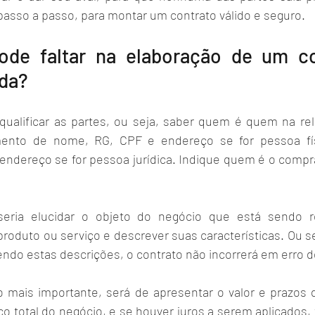
passo a passo, para montar um contrato válido e seguro. 
de faltar na elaboração de um co
da?
 qualificar as partes, ou seja, saber quem é quem na rela
mento de nome, RG, CPF e endereço se for pessoa fí
endereço se for pessoa jurídica. Indique quem é o compr
seria elucidar o objeto do negócio que está sendo re
produto ou serviço e descrever suas características. Ou se
ndo estas descrições, o contrato não incorrerá em erro d
 o mais importante, será de apresentar o valor e prazos d
ço total do negócio, e se houver juros a serem aplicados,