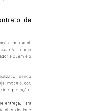
ntrato de 
ção contratual. 
sica e/ou nome 
ador e quem é o 
alizado, sendo 
ja: modelo, cor, 
e interpretação. 
e entrega. Para 
 também indique 