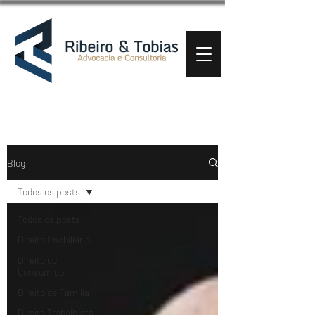
Blog
Todos os posts
Todos os posts
Direito Imobiliário
Direito do
Consumidor
Direito de Família
Direito Trabalhista