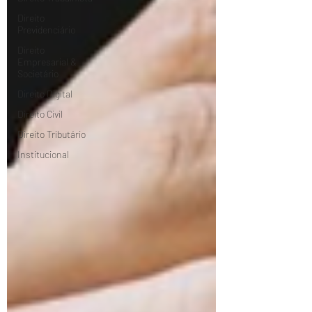
Direito
Previdenciário
Direito
Empresarial &
Societário
Direito Digital
Direito Civil
Direito Tributário
Institucional