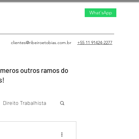
What'sApp
clientes@ribeiroetobias.com.br
+55 11 91424-2277
inúmeros outros ramos do
s!
Direito Trabalhista
to Civil