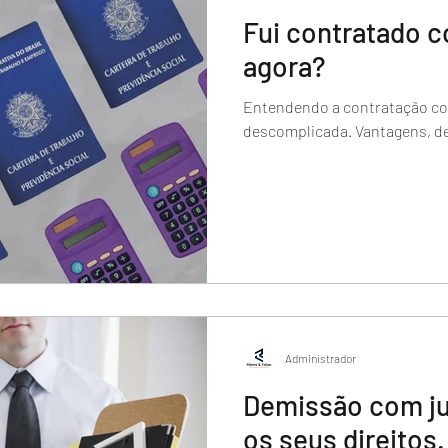
Fui contratado c
cional
agora?
Entendendo a contratação co
descomplicada. Vantagens, de
Administrador
Demissão com ju
os seus direitos.