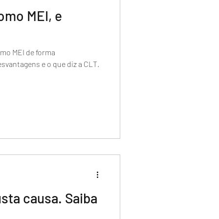
omo MEI, e
mo MEI de forma
svantagens e o que diz a CLT.
sta causa. Saiba